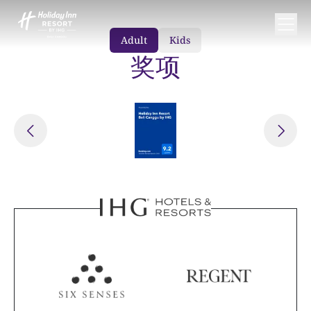
Adult
Kids
奖项