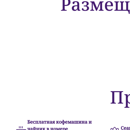
Размещ
Номера
Премиальный номер с
32 м²
1 двуспальная кровать king-size и
П
Бесплатная кофемашина и
Сеа
чайник в номере