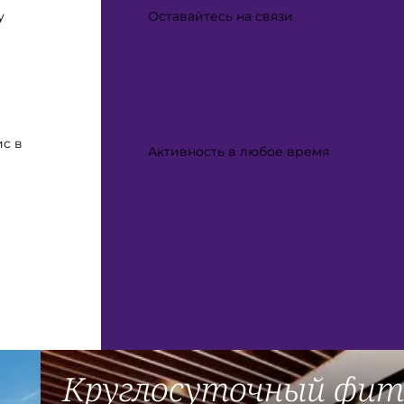
у
Оставайтесь на связи
Круглосуточный
фитнес‑центр
с в
Активность в любое время
Круглосуточный фит